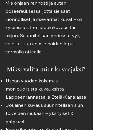
Mie ohjaan rennosti ja autan
poseerauksessa, jotta sie saat
luonnolliset ja itsevarmat kuvat – oli
kyseessä sitten studiokuvaus tai
miljöö. Suunnitellaan yhdessä tyyli,
valo ja fiilis, niin mie hoidan loput
varmalla otteella.
Miksi valita miut kuvaajaksi?
Usean vuoden kokemus
monipuolisista kuvauksista
Lappeenrannassa ja Etelä-Karjalassa
Jokainen kuvaus suunnitellaan siun
toiveiden mukaan – yksityiset &
yritykset
Rento ilmapiiri ja selkeä ohjaus →