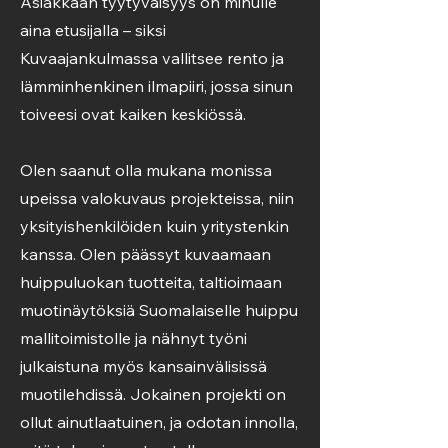
Asiakkaan tyytyväisyys on minulle
aina etusijalla – siksi
Kuvaajankulmassa vallitsee rento ja
lämminhenkinen ilmapiiri, jossa sinun
toiveesi ovat kaiken keskiössä.
Olen saanut olla mukana monissa
upeissa valokuvaus projekteissa, niin
yksityishenkilöiden kuin yritystenkin
kanssa. Olen päässyt kuvaamaan
huippuluokan tuotteita, taltioimaan
muotinäytöksiä Suomalaiselle huippu
mallitoimistolle ja nähnyt työni
julkaistuna myös kansainvälisissä
muotilehdissä. Jokainen projekti on
ollut ainutlaatuinen, ja odotan innolla,