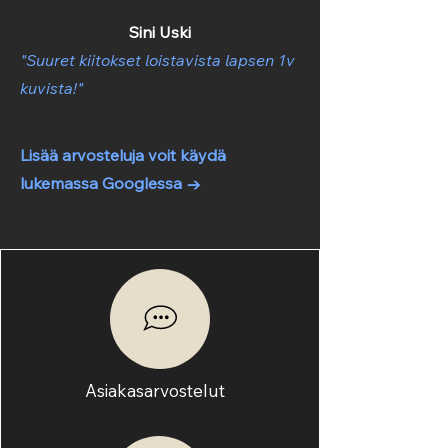
Sini Uski
"Suuret kiitokset loistavista lapsen 1v
kuvista!"
Lisää arvosteluja voit käydä
lukemassa Googlessa →
Asiakasarvostelut