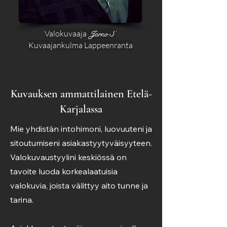
Valokuvaaja
Jarno.S
Kuvaajankulma Lappeenranta
Kuvauksen ammattilainen Etelä-
Karjalassa
Mie yhdistän intohimoni, luovuuteni ja
sitoutumiseni asiakastyytyväisyyteen.
Valokuvaustyylini keskiössä on
tavoite luoda korkealaatuisia
valokuvia, joista välittyy aito tunne ja
tarina.