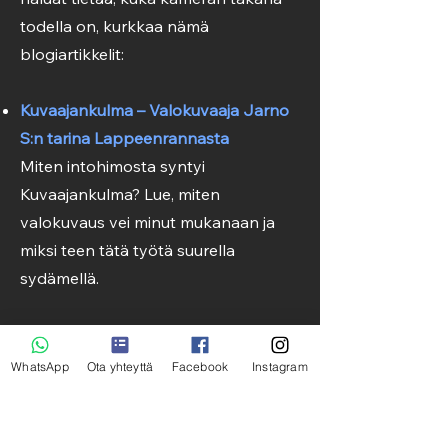
todella on, kurkkaa nämä
blogiartikkelit:
Kuvaajankulma – Valokuvaaja Jarno
S:n tarina Lappeenrannasta
Miten intohimosta syntyi
Kuvaajankulma? Lue, miten
valokuvaus vei minut mukanaan ja
miksi teen tätä työtä suurella
sydämellä.
Miksi valita juuri minut kuvaajaksesi
Lappeenrannassa?
WhatsApp
Ota yhteyttä
Facebook
Instagram
Mitä asiakkaat sanovat? Mikä tekee
kuvaustyylistäni rennon ja aidon?
Tämä artikkeli kertoo, miksi moni