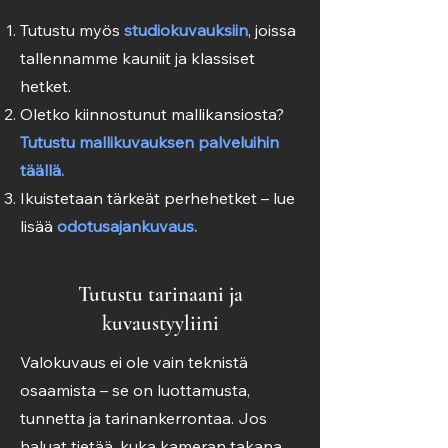
Tutustu myös
studiokuvauksiin
, joissa
tallennamme kauniit ja klassiset
hetket.
Oletko kiinnostunut mallikansiosta?
T
utustu mallikuvauksen palveluihin
täällä.
Ikuistetaan tärkeät
perhehetket
– lue
lisää
odotusajankuvaus.
Tutustu tarinaani ja
kuvaustyyliini
Valokuvaus ei ole vain teknistä
osaamista – se on luottamusta,
tunnetta ja tarinankerrontaa. Jos
haluat tietää, kuka kameran takana