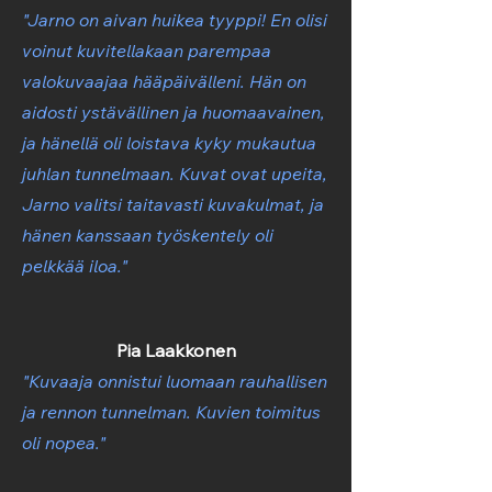
"Jarno on aivan huikea tyyppi! En olisi
voinut kuvitellakaan parempaa
valokuvaajaa hääpäivälleni. Hän on
aidosti ystävällinen ja huomaavainen,
ja hänellä oli loistava kyky mukautua
juhlan tunnelmaan. Kuvat ovat upeita,
Jarno valitsi taitavasti kuvakulmat, ja
hänen kanssaan työskentely oli
pelkkää iloa."
Pia Laakkonen
"Kuvaaja onnistui luomaan rauhallisen
ja rennon tunnelman. Kuvien toimitus
oli nopea."