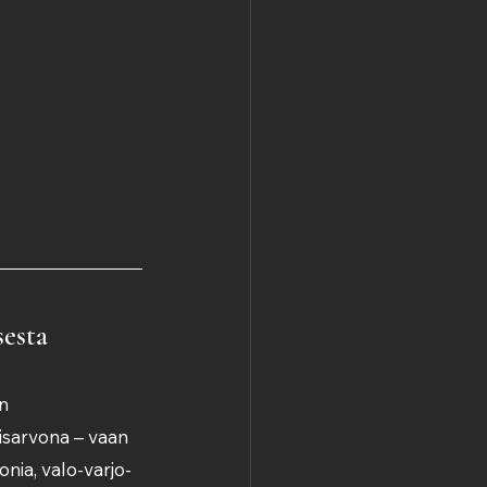
sesta
n 
isarvona – vaan 
nia, valo-varjo-