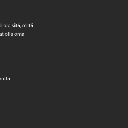
ole siitä, miltä 
at olla oma 
mutta 