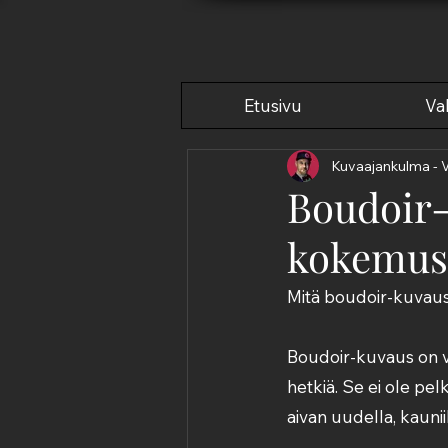
Etusivu
Val
Kuvaajankulma - 
Boudoir-
kokemus 
Mitä boudoir-kuvau
Boudoir-kuvaus on val
hetkiä. Se ei ole pe
aivan uudella, kauniil