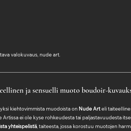
tava valokuvaus, nude art.
eellinen ja sensuelli muoto boudoir-kuvauk
ksi kiehtovimmista muodoista on 
Nude Art
 eli taiteelline
Artissa ei ole kyse rohkeudesta tai paljastavuudesta itse
sta yhteispelistä
, taiteesta, jossa korostuu muotojen harmo