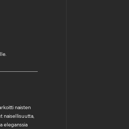
le.
oitti naisten 
naisellisuutta, 
ja eleganssia 