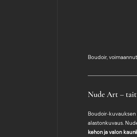
Boudoir, voimaannut
Nude Art – tait
Boudoir-kuvauksen y
alastonkuvaus. Nude 
kehon ja valon kaunii