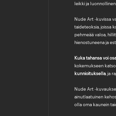
leikki ja luonnolline
Nude Art -kuvissa va
taideteoksia, joissa 
pehmeää valoa, hillit
hienostuneena ja est
Kuka tahansa voi os
kokemukseen katsom
kunnioituksella
, ja 
Nude Art -kuvauksen
ainutlaatuinen kehosi 
olla oma kaunein tai