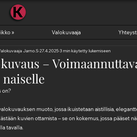
KUVAA
ikko »
Valokuvaaja
Yhteyst
Valokuvaaja Jarno.S
27.4.2025
3 min käytetty lukemiseen
kuvaus – Voimaannuttav
naiselle
s on?
okuvauksen muoto, jossa ikuistetaan aistillisia, elegantte
lkästään kuvien ottamista – se on kokemus, jossa pääset nä
la tavalla. 