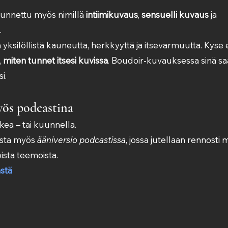
unnettu myös nimillä 
intiimikuvaus
, 
sensuelli kuvaus
 ja 
.
yksilöllistä kauneutta, herkkyyttä ja itsevarmuutta. Kyse ei 
 
miten tunnet itsesi kuvissa
. Boudoir-kuvauksessa sinä sa
i.
ös podcastina
kea – tai kuunnella.
esta myös 
ääniversio podcastissa
, jossa jutellaan rennosti 
ista teemoista.
stä