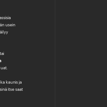
ssisia 
ään usein 
äilyy 
ai 
a 
luat.
nka kaunis ja 
inä itse saat 