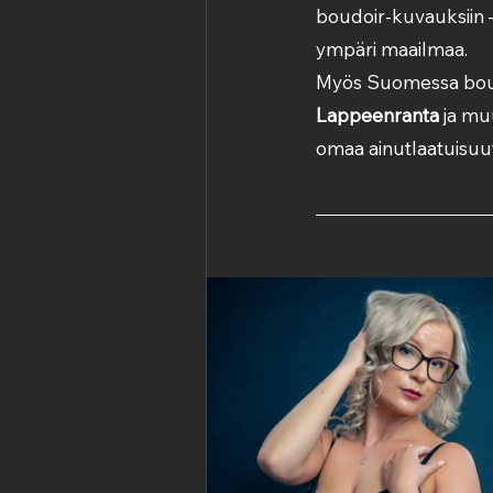
boudoir-kuvauksiin 
ympäri maailmaa.
Myös Suomessa boudo
Lappeenranta
 ja mu
omaa ainutlaatuisuut