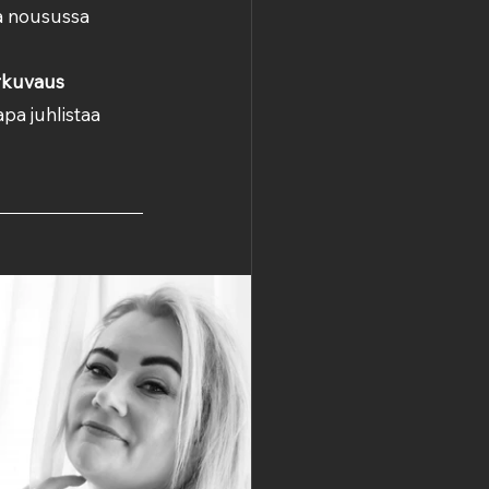
a nousussa 
rkuvaus 
pa juhlistaa 