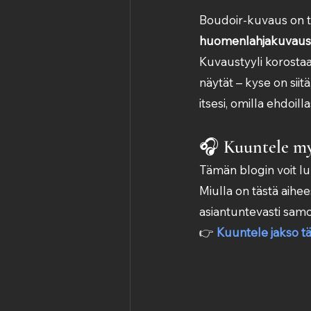
Boudoir-kuvaus on t
huomenlahjakuvaus
Kuvaustyyli korostaa 
näytät – kyse on siitä,
itsesi, omilla ehdoillas
🎧 
Kuuntele my
Tämän blogin voit lu
Miulla on tästä aihe
asiantuntevasti samo
👉 
Kuuntele jakso tä