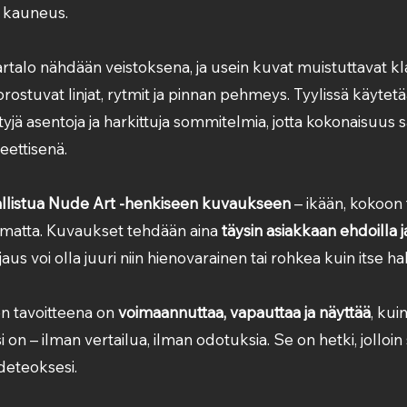
n kauneus.
rtalo nähdään veistoksena, ja usein kuvat muistuttavat kla
korostuvat linjat, rytmit ja pinnan pehmeys. Tyylissä käytet
tyjä asentoja ja harkittuja sommitelmia, jotta kokonaisuus s
eettisenä.
allistua Nude Art -henkiseen kuvaukseen
 – ikään, kokoon t
atta. Kuvaukset tehdään aina 
täysin asiakkaan ehdoilla j
rajaus voi olla juuri niin hienovarainen tai rohkea kuin itse ha
 tavoitteena on 
voimaannuttaa, vapauttaa ja näyttää
, kui
on – ilman vertailua, ilman odotuksia. Se on hetki, jolloin s
deteoksesi.