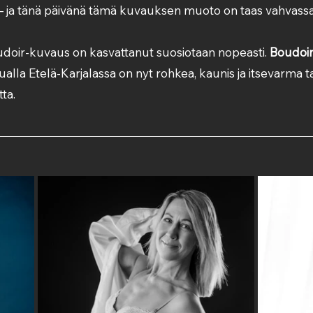
– ja tänä päivänä tämä kuvauksen muoto on taas vahvass
ir-kuvaus on kasvattanut suosiotaan nopeasti. 
Boudoi
ualla Etelä-Karjalassa on nyt rohkea, kaunis ja itsevarma ta
ta.