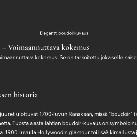
Elegantti boudoirkuvaus
s – Voimaannuttava kokemus
maannuttava kokemus. Se on tarkoitettu jokaiselle naisel
sen historia
uret ulottuvat 1700-luvun Ranskaan, missä "boudoir" tark
etta. Tuosta ajasta lähtien boudoir-kuvaus on symboloinut 
aa. 1900-luvulla Hollywoodin glamour toi lisää kimallusta 