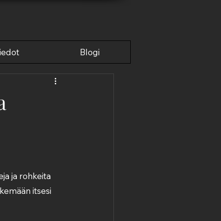
JANKULMA
iedot
Blogi
a
ja ja rohkeita 
kemään itsesi 