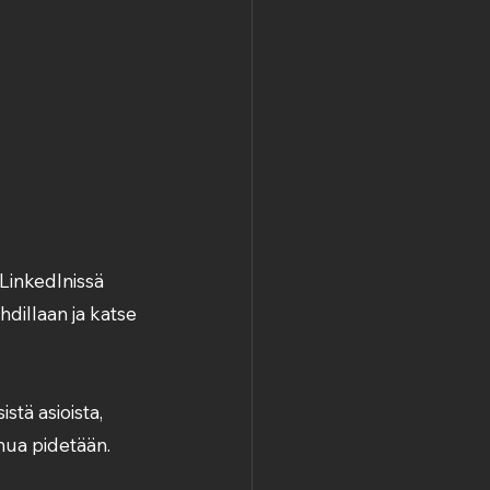
LinkedInissä 
hdillaan ja katse 
tä asioista, 
inua pidetään.