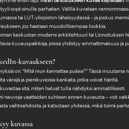
äymme ensin läpi, 
mihin tarkoitukseen kuvaa käytetään
, 
n tyyli sopii sinulle parhaiten. Välillä kuvataan rennommass
massa tai LUT-yliopiston läheisyydessä – ja joskus menn
vaukseen, jos haetaan muodollisempaa lookkia.
nnan keskustan moderni arkkitehtuuri tai Linnoituksen his
istavia kuvauspaikkoja, joissa yhdistyy ammattimaisuus ja pa
kedIn-kuvaukseen?
myksiä on: 
“Mitä mun kannattaa pukea?”
 Tässä muutama no
ita värejä ja pienikuvioisia kankaita, jotka voivat häiritä.
 kuvastaa sitä, miten haluat tulla nähdyksi ammatillisesti.
ni neuvoja vaatteiden suhteen ennen kuvausta – voit vaikk
a vaihtoehdosta, ja katsotaan yhdessä, mikä toimii parha
kyy kuvassa