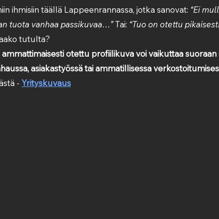
n ihmisiin täällä Lappeenrannassa, jotka sanovat: 
“Ei mul
aan tuota vanhaa passikuvaa…”
 Tai: 
“Tuo on otettu pikaisesti
aako tutulta?
 ammattimaisesti otettu profiilikuva voi vaikuttaa suoraan 
haussa, asiakastyössä tai ammatillisessa verkostoitumise
stä - 
Yrityskuvaus