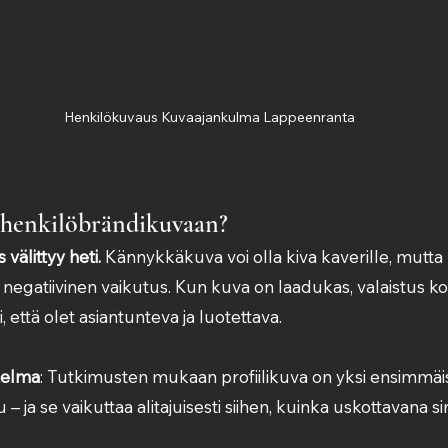
Henkilökuvaus Kuvaajankulma Lappeenranta
 henkilöbrändikuvaan?
älittyy heti.
 Kännykkäkuva voi olla kiva kaverille, mutta 
pa negatiivinen vaikutus. Kun kuva on laadukas, valaistus ko
i, että olet asiantunteva ja luotettava.
telma
: Tutkimusten mukaan profiilikuva on yksi ensimmäisis
– ja se vaikuttaa alitajuisesti siihen, kuinka uskottavana s