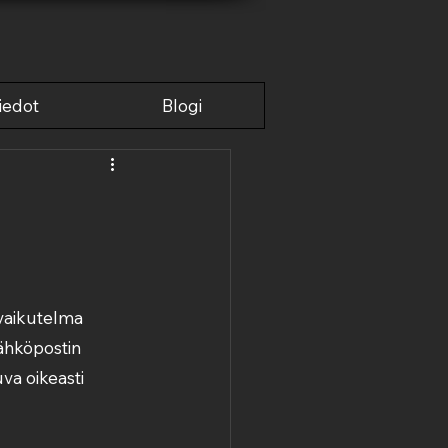
JANKULMA
iedot
Blogi
vaikutelma 
sähköpostin 
va oikeasti 