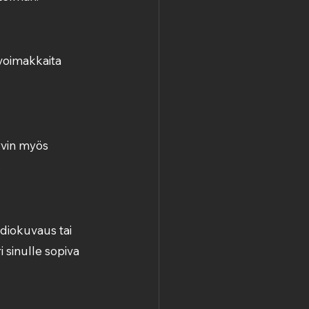
 voimakkaita 
yvin myös 
.
diokuvaus tai 
i sinulle sopiva 