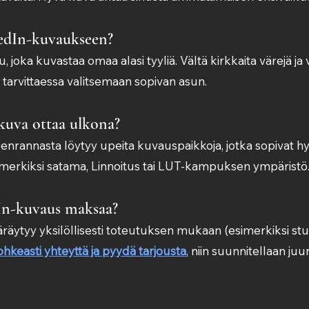
edIn-kuvaukseen?
su, joka kuvastaa omaa alasi tyyliä. Vältä kirkkaita värejä ja
a tarvittaessa valitsemaan sopivan asun.
kuva ottaa ulkona?
nrannasta löytyy upeita kuvauspaikkoja, jotka sopivat h
imerkiksi satama, Linnoitus tai LUT-kampuksen ympäristö
In-kuvaus maksaa?
äytyy yksilöllisesti toteutuksen mukaan (esimerkiksi stu
ohkeasti yhteyttä ja pyydä tarjousta
, niin suunnitellaan juur