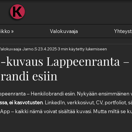
KUVAA
ikko »
Valokuvaaja
Yhteyst
Valokuvaaja Jarno.S
23.4.2025
3 min käytetty lukemiseen
-kuvaus Lappeenranta –
randi esiin
peenranta – Henkilobrandi esiin. Nykyään ensimmäinen 
ssa, ei kasvotusten
. LinkedIn, verkkosivut, CV, portfoliot, 
tsApp – kaikki nämä voivat sisältää kuvasi. Mutta miltä se ku