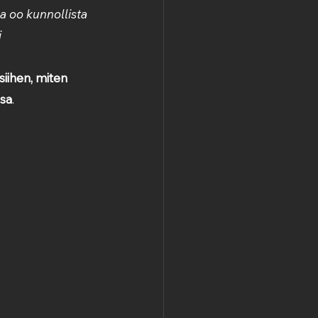
la oo kunnollista 
 
siihen, miten 
ssa
.