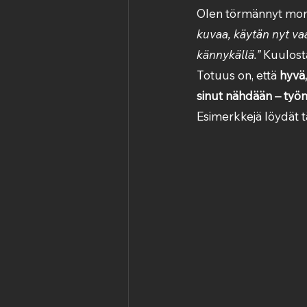
Olen törmännyt monii
kuvaa, käytän nyt v
kännykällä.”
 Kuulost
Totuus on, että 
hyvä,
sinut nähdään – työn
Esimerkkejä löydät tä