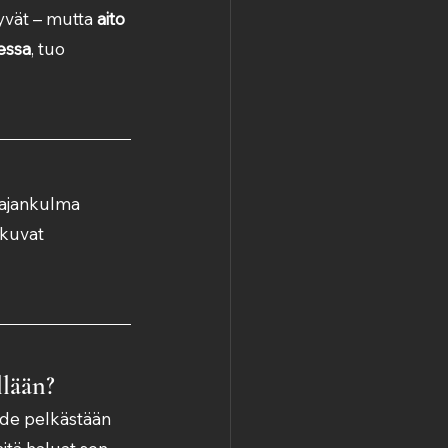
yvät – mutta 
aito 
essa
, tuo 
aajankulma 
okuvat 
llään?
hde pelkästään 