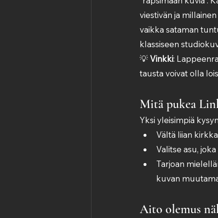
“räpsimään kuvia”. K
viestivän ja millaine
vaikka sataman tuntu
klassiseen studioku
💡 
Vinkki
: Lappeenra
tausta voivat olla lo
Mitä pukea Lin
Yksi yleisimpiä kysy
Vältä liian kirkka
Valitse asu, joka
Tarjoan mielellä
kuvan muutamast
Aito olemus nä