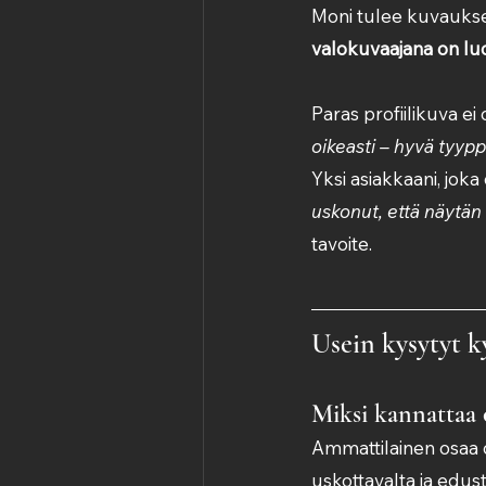
Moni tulee kuvaukse
valokuvaajana on luod
Paras profiilikuva ei 
oikeasti – hyvä tyyppi
Yksi asiakkaani, joka
uskonut, että näytän 
tavoite.
Usein kysytyt 
Miksi kannattaa 
Ammattilainen osaa oh
uskottavalta ja edus