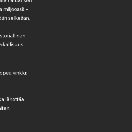
mitä haluat sen 
a miljöössä – 
ään selkeään, 
toriallinen 
ikallisuus.
pea vinkki:
a lähettää 
iten.