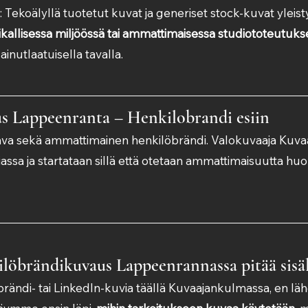
: Tekoälyllä tuotetut kuvat ja generiset stock-kuvat yleist
ikallisessa miljöössä tai ammattimaisessa studiototeutuks
ainutlaatuisella tavalla.
s Lappeenranta – Henkilobrandi esiin
tava sekä ammattimainen henkilöbrändi. Valokuvaaja Kuv
iassa ja startataan sillä että otetaan ammattimaisuutta hu
löbrändikuvaus Lappeenrannassa pitää sisä
ändi- tai LinkedIn-kuvia täällä Kuvaajankulmassa, en lä