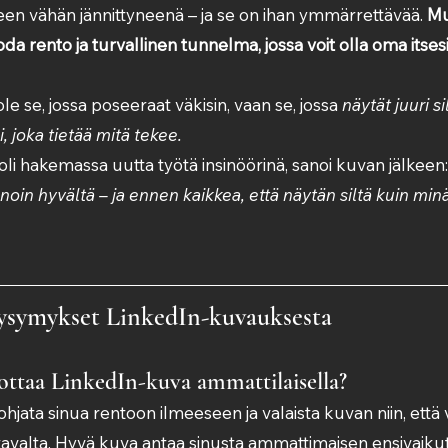
en vähän jännittyneenä – ja se on ihan ymmärrettävää. 
Mu
a rento ja turvallinen tunnelma, jossa voit olla oma itses
ole se, jossa poseeraat väkisin, vaan se, jossa 
näytät juuri si
, joka tietää mitä tekee.
 oli hakemassa uutta työtä insinöörinä, sanoi kuvan jälkeen:
noin hyvältä – ja ennen kaikkea, että näytän siltä kuin minä
kysymykset LinkedIn-kuvauksesta
ottaa LinkedIn-kuva ammattilaisella?
jata sinua rentoon ilmeeseen ja valaista kuvan niin, että 
tavalta. Hyvä kuva antaa sinusta ammattimaisen ensivaiku