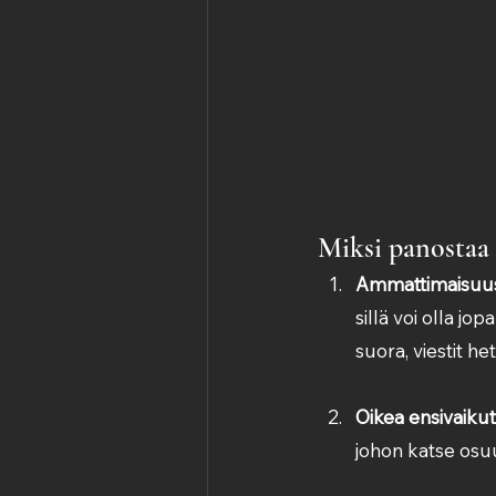
Miksi panostaa
Ammattimaisuus v
sillä voi olla jo
suora, viestit het
Oikea ensivaiku
johon katse osuu 