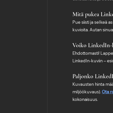
Mitä pukea Link
Pue siisti ja selkeä a
kuvioita. Autan sinu
Voiko LinkedIn-
Ehdottomasti! Lappee
LinkedIn-kuviin – es
Paljonko Linked
Kuvausten hinta määr
miljöökuvaus). 
Ota r
kokonaisuus.