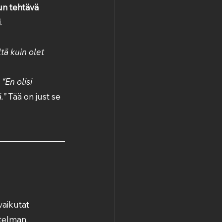
n tehtävä 
i
. 
ltä kuin olet 
 
“En olisi 
.”
 Tää on just se 
vaikutat 
telman.