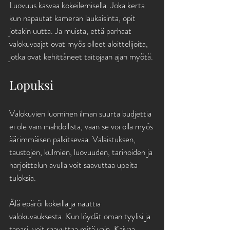
Luovuus kasvaa kokeilemisella. Joka kerta 
kun napautat kameran laukaisinta, opit 
jotakin uutta. Ja muista, että parhaat 
valokuvaajat ovat myös olleet aloittelijoita, 
jotka ovat kehittäneet taitojaan ajan myötä.
Lopuksi
Valokuvien luominen ilman suurta budjettia 
ei ole vain mahdollista, vaan se voi olla myös 
äärimmäisen palkitsevaa. Valaistuksen, 
taustojen, kulmien, luovuuden, tarinoiden ja 
harjoittelun avulla voit saavuttaa upeita 
tuloksia. 
Älä epäröi kokeilla ja nauttia 
valokuvauksesta. Kun löydät oman tyylisi ja 
tapasi, voit saavuttaa mitä vain. Kaivaa 