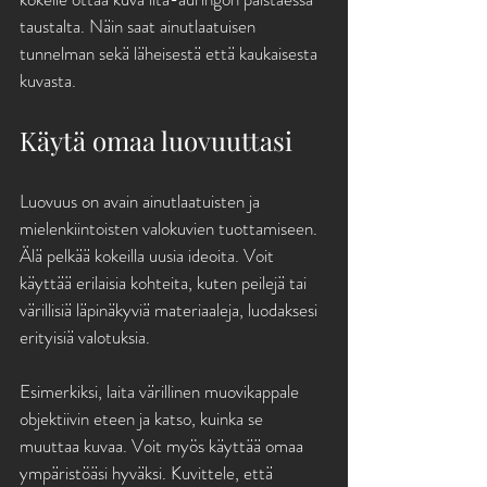
taustalta. Näin saat ainutlaatuisen 
tunnelman sekä läheisestä että kaukaisesta 
kuvasta.
Käytä omaa luovuuttasi
Luovuus on avain ainutlaatuisten ja 
mielenkiintoisten valokuvien tuottamiseen. 
Älä pelkää kokeilla uusia ideoita. Voit 
käyttää erilaisia kohteita, kuten peilejä tai 
värillisiä läpinäkyviä materiaaleja, luodaksesi 
erityisiä valotuksia. 
Esimerkiksi, laita värillinen muovikappale 
objektiivin eteen ja katso, kuinka se 
muuttaa kuvaa. Voit myös käyttää omaa 
ympäristöäsi hyväksi. Kuvittele, että 