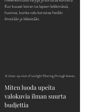
mielenkiintoisia varjoja ja korostaa kohteita. 
Kun kuvaat koiran tai lapsen leikkimässä, 
huomaa, kuinka valo korostaa heidän 
ilmeitään ja liikkeitään.
A close-up view of sunlight filtering through leaves.
Miten luoda upeita 
valokuvia ilman suurta 
budjettia