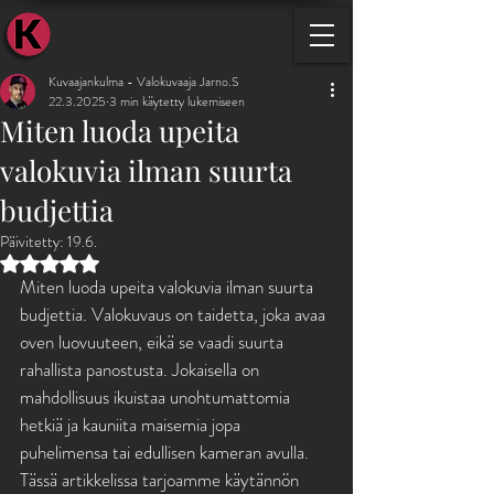
KUVAAJ
Kuvaajankulma - Valokuvaaja Jarno.S
22.3.2025
3 min käytetty lukemiseen
Miten luoda upeita
valokuvia ilman suurta
budjettia
Päivitetty:
19.6.
Arvostelun tähtimäärä: epäluku/5
Miten luoda upeita valokuvia ilman suurta 
budjettia. Valokuvaus on taidetta, joka avaa 
oven luovuuteen, eikä se vaadi suurta 
rahallista panostusta. Jokaisella on 
mahdollisuus ikuistaa unohtumattomia 
hetkiä ja kauniita maisemia jopa 
puhelimensa tai edullisen kameran avulla. 
Tässä artikkelissa tarjoamme käytännön 