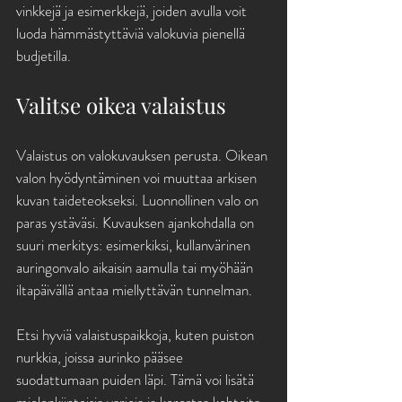
vinkkejä ja esimerkkejä, joiden avulla voit 
luoda hämmästyttäviä valokuvia pienellä 
budjetilla.
Valitse oikea valaistus
Valaistus on valokuvauksen perusta. Oikean 
valon hyödyntäminen voi muuttaa arkisen 
kuvan taideteokseksi. Luonnollinen valo on 
paras ystäväsi. Kuvauksen ajankohdalla on 
suuri merkitys: esimerkiksi, kullanvärinen 
auringonvalo aikaisin aamulla tai myöhään 
iltapäivällä antaa miellyttävän tunnelman. 
Etsi hyviä valaistuspaikkoja, kuten puiston 
nurkkia, joissa aurinko pääsee 
suodattumaan puiden läpi. Tämä voi lisätä 