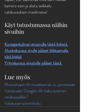
kamera esiin ja aloita seikkailu 
valokuvauksen maailmassa!
Käyt tutustumassa näihin 
sivuihin
Kuvaajankulman etusivulle tästä linkistä.
Muotokuvaus sivulle pääset klikkaamalla 
tätä linkkiä
Yrityskuvaus sivustolle pääset tästä.
Lue myös
Photoshopin AI-muokkaimet vs. perinteiset
Varastaako Googlen AI-haku avoimen 
verkkosisällön?
Valokuvan sommittelu