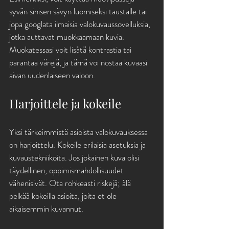
syvän sinisen sävyn luomiseksi taustalle tai 
jopa googlata ilmaisia valokuvaussovelluksia, 
jotka auttavat muokkaamaan kuvia. 
Muokatessasi voit lisätä kontrastia tai 
parantaa värejä, ja tämä voi nostaa kuvaasi 
aivan uudenlaiseen valoon.
Harjoittele ja kokeile
Yksi tärkeimmistä asioista valokuvauksessa 
on harjoittelu. Kokeile erilaisia asetuksia ja 
kuvaustekniikoita. Jos jokainen kuva olisi 
täydellinen, oppimismahdollisuudet 
vähenisivät. Ota rohkeasti riskejä; älä 
pelkää kokeilla asioita, joita et ole 
aikaisemmin kuvannut.