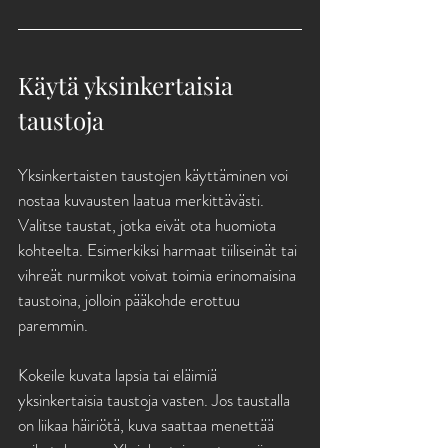
Käytä yksinkertaisia 
taustoja
Yksinkertaisten taustojen käyttäminen voi 
nostaa kuvausten laatua merkittävästi. 
Valitse taustat, jotka eivät ota huomiota 
kohteelta. Esimerkiksi harmaat tiiliseinät tai 
vihreät nurmikot voivat toimia erinomaisina 
taustoina, jolloin pääkohde erottuu 
paremmin.
Kokeile kuvata lapsia tai eläimiä 
yksinkertaisia taustoja vasten. Jos taustalla 
on liikaa häiriötä, kuva saattaa menettää 