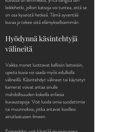
kuvassa on lemmikkisi, yritä vangita sen 
leikkihetki, jolloin katsoja voi tuntea, että se 
on osa kyseistä hetkeä. Tämä syventää 
kuvaa ja tekee siitä elämyksellisemmän.
Hyödynnä käsintehtyjä 
välineitä
Vaikka monet luottavat kalliisiin laitteisiin, 
upeita kuvia voi saada myös edullisilla 
välineillä. Käsintehdyt välineet tai käytetyt 
kamerat voivat antaa sinulle 
mahdollisuuden kokeilla erilaisia 
kuvaustapoja. Voit luoda omia suodattimia 
tai muunnoksia, jotka antavat kuvillesi 
ainutlaatuisen ilmeen. 
Esimerkiksi, voit käyttää muovipusseja 