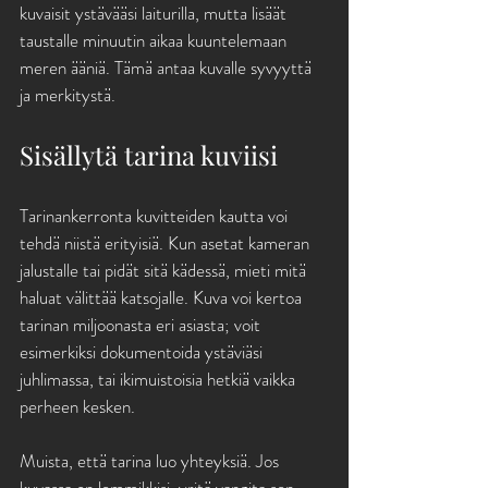
kuvaisit ystävääsi laiturilla, mutta lisäät 
taustalle minuutin aikaa kuuntelemaan 
meren ääniä. Tämä antaa kuvalle syvyyttä 
ja merkitystä.
Sisällytä tarina kuviisi
Tarinankerronta kuvitteiden kautta voi 
tehdä niistä erityisiä. Kun asetat kameran 
jalustalle tai pidät sitä kädessä, mieti mitä 
haluat välittää katsojalle. Kuva voi kertoa 
tarinan miljoonasta eri asiasta; voit 
esimerkiksi dokumentoida ystäviäsi 
juhlimassa, tai ikimuistoisia hetkiä vaikka 
perheen kesken.
Muista, että tarina luo yhteyksiä. Jos 