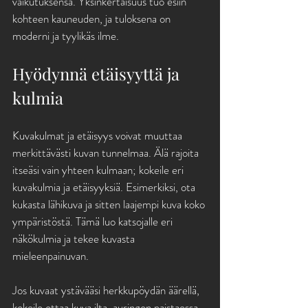
vaikutuksensa. Yksinkertaisuus tuo esiin 
kohteen kauneuden, ja tuloksena on 
moderni ja tyylikäs ilme.
Hyödynnä etäisyyttä ja 
kulmia
Kuvakulmat ja etäisyys voivat muuttaa 
merkittävästi kuvan tunnelmaa. Älä rajoita 
itseäsi vain yhteen kulmaan; kokeile eri 
kuvakulmia ja etäisyyksiä. Esimerkiksi, ota 
kukasta lähikuva ja sitten laajempi kuva koko 
ympäristöstä. Tämä luo katsojalle eri 
näkökulmia ja tekee kuvasta 
mieleenpainuvan.
Jos kuvaat ystävääsi herkkupöydän äärellä, 
kokeile ottaa kuva ilta-auringon paistaessa 