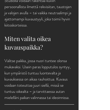
Studiolla voidaan rakentaa kuviin 
persoonallista ilmettä rekvisiitan, taustojen 
ja valojen avulla – tai vaikka neutraalimpi ja 
ajattomampi kuvaustyyli, joka toimii hyvin 
kiitoskorteissa. 
Miten valita oikea 
kuvauspaikka?
Valitse paikka, jossa nuori tuntee olonsa 
mukavaksi. Usein paras lopputulos syntyy, 
kun ympäristö tuntuu luontevalta ja 
kuvauksessa on aikaa rauhoittua. Kuvaus 
voidaan toteuttaa juuri siellä, missä se 
tuntuu oikealta – ja tarvittaessa autan 
mielelläni paikan valinnassa tai ideoinnissa.