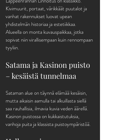
Lappeenrannan Linnoitus on klassikko. 
Kivimuurit, portaat, värikkäät puutalot ja 
vanhat rakennukset luovat upean 
yhdistelmän historiaa ja estetiikkaa. 
Alueella on monta kuvauspaikkaa, jotka 
sopivat niin virallisempaan kuin rennompaan 
tyyliin.
Satama ja Kasinon puisto 
– kesäistä tunnelmaa
Sataman alue on täynnä elämää kesäisin, 
mutta aikaisin aamulla tai alkuillasta siellä 
saa rauhallisia, ilmavia kuvia veden äärellä. 
Kasinon puistossa on kukkaistutuksia, 
vanhoja puita ja klassista puistoympäristöä.