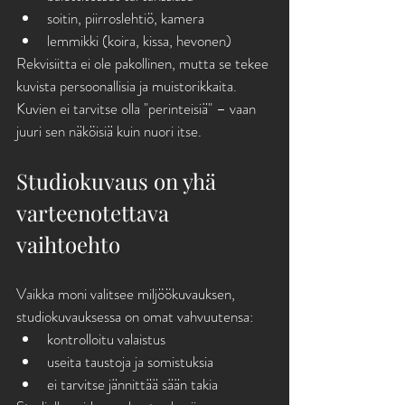
soitin, piirroslehtiö, kamera
lemmikki (koira, kissa, hevonen)
Rekvisiitta ei ole pakollinen, mutta se tekee 
kuvista persoonallisia ja muistorikkaita. 
Kuvien ei tarvitse olla "perinteisiä" – vaan 
juuri sen näköisiä kuin nuori itse.
Studiokuvaus on yhä 
varteenotettava 
vaihtoehto
Vaikka moni valitsee miljöökuvauksen, 
studiokuvauksessa on omat vahvuutensa:
kontrolloitu valaistus
useita taustoja ja somistuksia
ei tarvitse jännittää sään takia