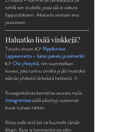
Ei huolta – voimme siirtää kuvausta tai 
tehdä sen studiolla, jossa sää ei vaikuta 
lopputulokseen. Aikataulu sovitaan aina 
joustavasti.
Haluatko lisää vinkkejä?
Tutustu sivuun: 👉 
Rippikuvaus 
Lappeenranta – katso palvelu ja esimerkit
👉 
Ota yhteyttä
, niin suunnitellaan 
kuvaus, joka tuntuu omalta ja jää muistoksi 
elämän yhdestä tärkeästä hetkestä. ✨
Kuvaajankulmaa kannattaa seurata myös 
Instagramissa
 siellä päivittyy uusimmat 
kuvat tiuhaan tahtiin.
Kiitos siulle että luit tai kuuntelit tämän 
blogin. Kysy ja kommentoi jos jokin 