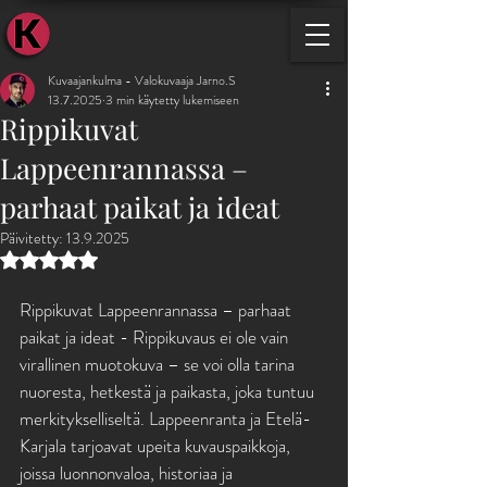
KUVAAJ
Kuvaajankulma - Valokuvaaja Jarno.S
13.7.2025
3 min käytetty lukemiseen
Rippikuvat
Lappeenrannassa –
parhaat paikat ja ideat
Päivitetty:
13.9.2025
Arvostelun tähtimäärä: epäluku/5
Rippikuvat Lappeenrannassa – parhaat 
paikat ja ideat - Rippikuvaus ei ole vain 
virallinen muotokuva – se voi olla tarina 
nuoresta, hetkestä ja paikasta, joka tuntuu 
merkitykselliseltä. Lappeenranta ja Etelä-
Karjala tarjoavat upeita kuvauspaikkoja, 
joissa luonnonvaloa, historiaa ja 