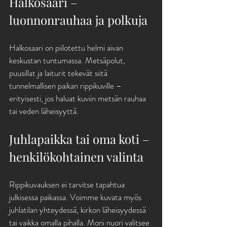
Halkosaari – 
luonnonrauhaa ja polkuja
Halkosaari on piilotettu helmi aivan 
keskustan tuntumassa. Metsäpolut, 
puusillat ja laiturit tekevät siitä 
tunnelmallisen paikan rippikuville – 
erityisesti, jos haluat kuviin metsän rauhaa 
tai veden läheisyyttä.
Juhlapaikka tai oma koti – 
henkilökohtainen valinta
Rippikuvauksen ei tarvitse tapahtua 
julkisessa paikassa. Voimme kuvata myös 
juhlatilan yhteydessä, kirkon läheisyydessä 
tai vaikka omalla pihalla. Moni nuori valitsee 