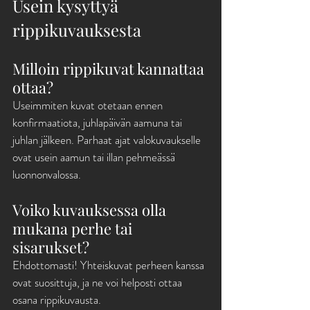
Usein kysyttyä 
rippikuvauksesta
Milloin rippikuvat kannattaa 
ottaa?
Useimmiten kuvat otetaan ennen 
konfirmaatiota, juhlapäivän aamuna tai 
juhlan jälkeen. Parhaat ajat valokuvaukselle 
ovat usein aamun tai illan pehmeässä 
luonnonvalossa.
Voiko kuvauksessa olla 
mukana perhe tai 
sisarukset?
Ehdottomasti! Yhteiskuvat perheen kanssa 
ovat suosittuja, ja ne voi helposti ottaa 
osana rippikuvausta.