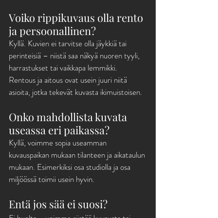
Voiko rippikuvaus olla rento 
ja persoonallinen?
Kyllä. Kuvien ei tarvitse olla jäykkiä tai 
perinteisiä – niistä saa näkyä nuoren tyyli, 
harrastukset tai vaikkapa lemmikki. 
Rentous ja aitous ovat usein juuri niitä 
asioita, jotka tekevät kuvasta ikimuistoisen.
Onko mahdollista kuvata 
useassa eri paikassa?
Kyllä, voimme sopia useamman 
kuvauspaikan mukaan tilanteen ja aikataulun 
mukaan. Esimerkiksi osa studiolla ja osa 
miljöössä toimii usein hyvin.
Entä jos sää ei suosi?