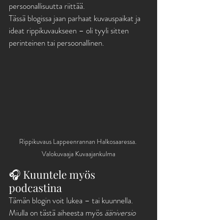
persoonallisuutta riittää.
Tässä blogissa jaan parhaat kuvauspaikat ja 
ideat rippikuvaukseen – oli tyyli sitten 
perinteinen tai persoonallinen.
Rippikuvaus Lappeenrannan Halkosaaressa. 
Valokuvaaja Kuvaajankulma
🎧 Kuuntele myös 
podcastina
Tämän blogin voit lukea – tai kuunnella.
Miulla on tästä aiheesta myös 
ääniversio 