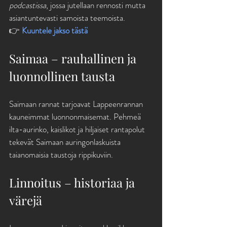
podcastissa
, jossa jutellaan rennosti mutta 
asiantuntevasti samoista teemoista.
👉 
Kuuntele jakso tästä
Saimaa – rauhallinen ja 
luonnollinen tausta
Saimaan rannat tarjoavat Lappeenrannan 
kauneimmat luonnonmaisemat. Pehmeä 
ilta-aurinko, kaislikot ja hiljaiset rantapolut 
tekevät Saimaan auringonlaskuista 
taianomaisia taustoja rippikuviin.
Linnoitus – historiaa ja 
värejä