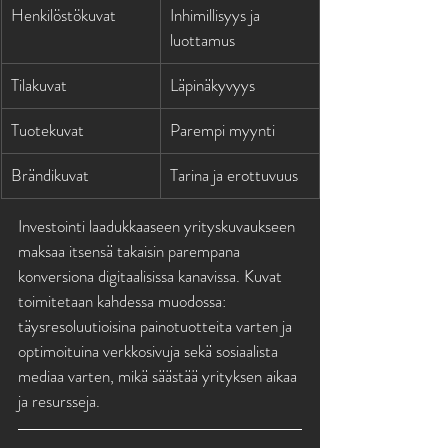
Henkilöstökuvat
Inhimillisyys ja 
luottamus
Tilakuvat
Läpinäkyvyys
Tuotekuvat
Parempi myynti
Brändikuvat
Tarina ja erottuvuus
Investointi laadukkaaseen yrityskuvaukseen 
maksaa itsensä takaisin parempana 
konversiona digitaalisissa kanavissa. Kuvat 
toimitetaan kahdessa muodossa: 
täysresoluutioisina painotuotteita varten ja 
optimoituina verkkosivuja sekä sosiaalista 
mediaa varten, mikä säästää yrityksen aikaa 
ja resursseja.