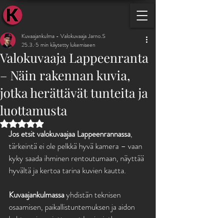
KUVAAJ
Kuvaajankulma - Valokuvaaja Jarno.S
25.3.
5 min käytetty lukemiseen
Valokuvaaja Lappeenranta
– Näin rakennan kuvia,
jotka herättävät tunteita ja
luottamusta
Arvostelun tähtimäärä: epäluku/5
Jos etsit valokuvaajaa Lappeenrannassa
, 
tärkeintä ei ole pelkkä hyvä kamera – vaan 
kyky saada ihminen rentoutumaan, näyttää 
hyvältä ja kertoa tarina kuvien kautta.
Kuvaajankulmassa
 yhdistän teknisen 
osaamisen, paikallistuntemuksen ja aidon 