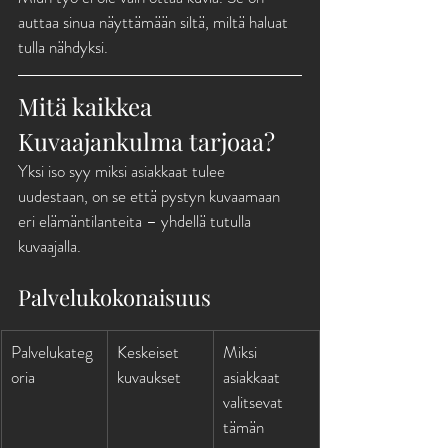
auttaa sinua näyttämään siltä, miltä haluat 
tulla nähdyksi.
Mitä kaikkea 
Kuvaajankulma tarjoaa?
Yksi iso syy miksi asiakkaat tulee 
uudestaan, on se että pystyn kuvaamaan 
eri elämäntilanteita – yhdellä tutulla 
kuvaajalla.
Palvelukokonaisuus
Palvelukateg
Keskeiset 
Miksi 
oria
kuvaukset
asiakkaat 
valitsevat 
tämän