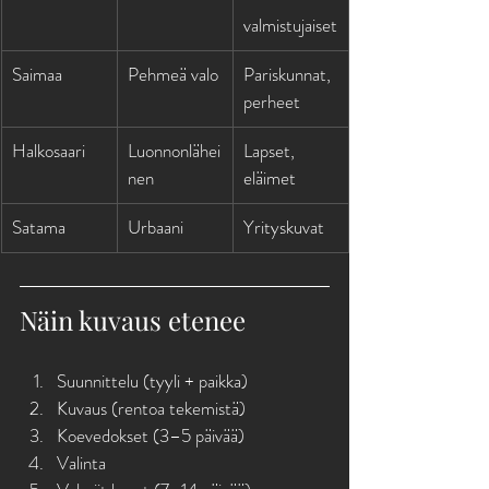
valmistujaiset
Saimaa
Pehmeä valo
Pariskunnat, 
perheet
Halkosaari
Luonnonlähei
Lapset, 
nen
eläimet
Satama
Urbaani
Yrityskuvat
Näin kuvaus etenee
Suunnittelu (tyyli + paikka)
Kuvaus (rentoa tekemistä)
Koevedokset (3–5 päivää)
Valinta