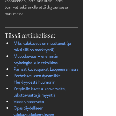
kohtaamisen, jotta saat kuvia, jotka 
toimivat sekä sinulle että digitaalisessa 
maailmassa.
Tässä artikkelissa:
Miksi valokuvaus on muuttunut (ja 
miksi sillä on merkitystä)
Muotokuvaus – enemmän 
psykologiaa kuin tekniikkaa
Parhaat kuvauspaikat Lappeenrannassa
Perhekuvauksen dynamiikka: 
Herkkyydestä huumoriin
Yrityksille kuvat = konversioita, 
uskottavuutta ja myyntiä
Video yhteenveto
Opas täydelliseen 
valokuvauskokemukseen