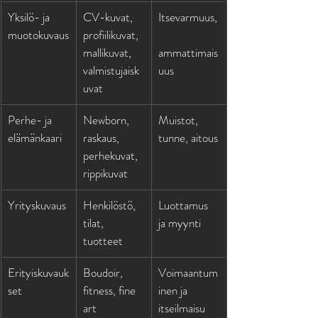
Yksilö- ja 
CV-kuvat, 
Itsevarmuus,
muotokuvaus
profiilikuvat, 
mallikuvat, 
ammattimais
valmistujaisk
uus
uvat
Perhe- ja 
Newborn, 
Muistot, 
elämänkaari
raskaus, 
tunne, aitous
perhekuvat, 
rippikuvat
Yrityskuvaus
Henkilöstö, 
Luottamus 
tilat, 
ja myynti
tuotteet
Erityiskuvauk
Boudoir, 
Voimaantum
set
fitness, fine 
inen ja 
art
itseilmaisu