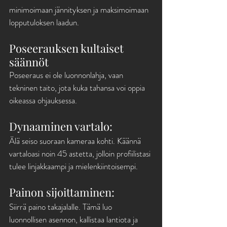
minimoimaan jännityksen ja maksimoimaan 
lopputuloksen laadun.
Poseerauksen kultaiset 
säännöt
Poseeraus ei ole luonnonlahja, vaan 
tekninen taito, jota kuka tahansa voi oppia 
oikeassa ohjauksessa.
Dynaaminen vartalo: 
Älä seiso suoraan kameraa kohti. Käännä 
vartaloasi noin 45 astetta, jolloin profiilistasi 
tulee linjakkaampi ja mielenkiintoisempi.
Painon sijoittaminen: 
Siirrä paino takajalalle. Tämä luo 
luonnollisen asennon, kallistaa lantiota ja 