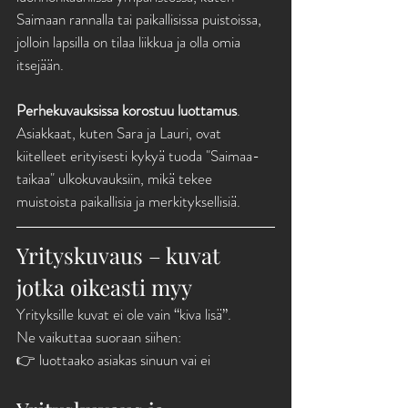
Saimaan rannalla tai paikallisissa puistoissa, 
jolloin lapsilla on tilaa liikkua ja olla omia 
itsejään.
Perhekuvauksissa korostuu luottamus
. 
Asiakkaat, kuten Sara ja Lauri, ovat 
kiitelleet erityisesti kykyä tuoda "Saimaa-
taikaa" ulkokuvauksiin, mikä tekee 
muistoista paikallisia ja merkityksellisiä.
Yrityskuvaus – kuvat 
jotka oikeasti myy
Yrityksille kuvat ei ole vain “kiva lisä”.
Ne vaikuttaa suoraan siihen:
👉 luottaako asiakas sinuun vai ei