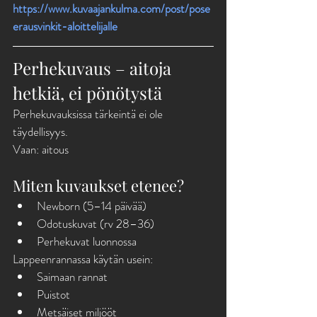
https://www.kuvaajankulma.com/post/pose
erausvinkit-aloittelijalle
Perhekuvaus – aitoja 
hetkiä, ei pönötystä
Perhekuvauksissa tärkeintä ei ole 
täydellisyys.
Vaan: aitous
Miten kuvaukset etenee?
Newborn (5–14 päivää)
Odotuskuvat (rv 28–36)
Perhekuvat luonnossa
Lappeenrannassa käytän usein:
Saimaan rannat
Puistot
Metsäiset miljööt