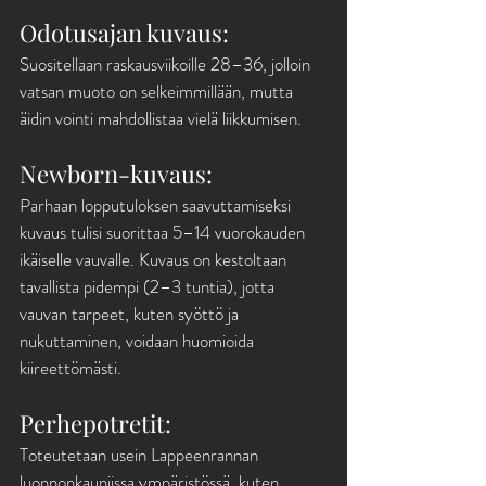
Odotusajan kuvaus: 
Suositellaan raskausviikoille 28–36, jolloin 
vatsan muoto on selkeimmillään, mutta 
äidin vointi mahdollistaa vielä liikkumisen.
Newborn-kuvaus: 
Parhaan lopputuloksen saavuttamiseksi 
kuvaus tulisi suorittaa 5–14 vuorokauden 
ikäiselle vauvalle. Kuvaus on kestoltaan 
tavallista pidempi (2–3 tuntia), jotta 
vauvan tarpeet, kuten syöttö ja 
nukuttaminen, voidaan huomioida 
kiireettömästi.
Perhepotretit: 
Toteutetaan usein Lappeenrannan 
luonnonkauniissa ympäristössä, kuten 