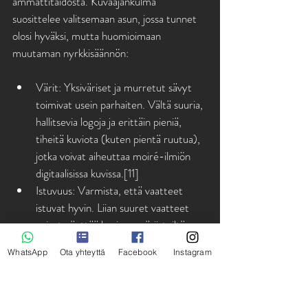
ammattitaidosta. Kuvaajankulma 
suosittelee valitsemaan asun, jossa tunnet 
olosi hyväksi, mutta huomioimaan 
muutaman nyrkkisäännön:
Värit: Yksiväriset ja murretut sävyt 
toimivat usein parhaiten. Vältä suuria, 
hallitsevia logoja ja erittäin pieniä, 
tiheitä kuviota (kuten pientä ruutua), 
jotka voivat aiheuttaa moiré-ilmiön 
digitaalisissa kuvissa.[11]
Istuvuus: Varmista, että vaatteet 
istuvat hyvin. Liian suuret vaatteet 
voivat näyttää kuvissa epäsiisteiltä, 
kun taas liian kireät voivat rajoittaa 
WhatsApp
Ota yhteyttä
Facebook
Instagram
luonnollista liikkumista.[11]
Huolto: Silitetyt vaatteet ja puhtaat 
kengät ovat pieniä yksityiskohtia, jotka 