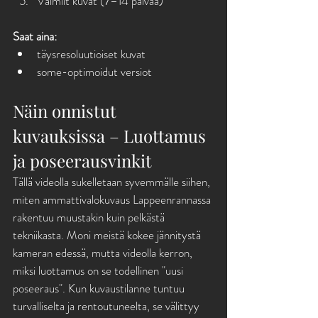
Valmiit kuvat (7–14 päivää)
Saat aina:
täysresoluutioiset kuvat
some-optimoidut versiot
Näin onnistut 
kuvauksissa – Luottamus 
ja poseerausvinkit
Tällä videolla sukelletaan syvemmälle siihen, 
miten ammattivalokuvaus Lappeenrannassa 
rakentuu muustakin kuin pelkästä 
tekniikasta. Moni meistä kokee jännitystä 
kameran edessä, mutta videolla kerron, 
miksi luottamus on se todellinen "uusi 
poseeraus". Kun kuvaustilanne tuntuu 
turvalliselta ja rentoutuneelta, se välittyy 