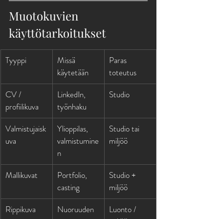
Muotokuvien 
käyttötarkoitukset
Tyyppi
Missä 
Paras 
käytetään
toteutus
CV / 
LinkedIn, 
Studio
profiilikuva
työnhaku
Valmistujaisk
Ylioppilas, 
Studio tai 
uva
valmistumine
miljöö
n
Mallikuvat
Portfolio, 
Studio + 
casting
miljöö
Rippikuva
Nuoruuden 
Luonto / 