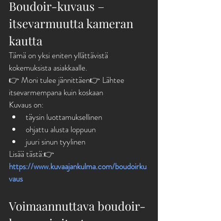
Boudoir-kuvaus – 
itsevarmuutta kameran 
kautta
Tämä on yksi eniten yllättävistä 
kokemuksista asiakkaalle.
👉 Moni tulee jännittäen👉 Lähtee 
itsevarmempana kuin koskaan
Kuvaus on:
täysin luottamuksellinen
ohjattu alusta loppuun
juuri sinun tyylinen
Lisää tästä:👉 
https://www.kuvaajankulma.com/boudoirku
vaus
Voimaannuttava boudoir-