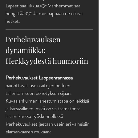
Lapset saa liikkua.👉 Vanhemmat saa 
hengittää.👉 Ja mie nappaan ne oikeat 
hetket.
Perhekuvauksen 
dynamiikka: 
Herkkyydestä huumoriin
Perhekuvaukset Lappeenrannassa
painottuvat usein aitojen hetkien 
tallentamiseen pönötyksen sijaan. 
Kuvaajankulman lähestymistapa on leikkisä 
ja kärsivällinen, mikä on välttämätöntä 
lasten kanssa työskennellessä. 
Perhekuvaukset jaetaan usein eri vaiheisiin 
elämänkaaren mukaan: