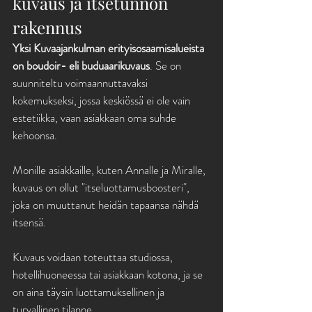
kuvaus ja itsetunnon 
rakennus
Yksi Kuvaajankulman erityisosaamisalueista 
on boudoir- eli buduaarikuvaus
. Se on 
suunniteltu voimaannuttavaksi 
kokemukseksi, jossa keskiössä ei ole vain 
estetiikka, vaan asiakkaan oma suhde 
kehoonsa.
Monille asiakkaille, kuten Annalle ja Miralle, 
kuvaus on ollut "itseluottamusboosteri", 
joka on muuttanut heidän tapaansa nähdä 
itsensä.
Kuvaus voidaan toteuttaa studiossa, 
hotellihuoneessa tai asiakkaan kotona, ja se 
on aina täysin luottamuksellinen ja 
turvallinen tilanne.