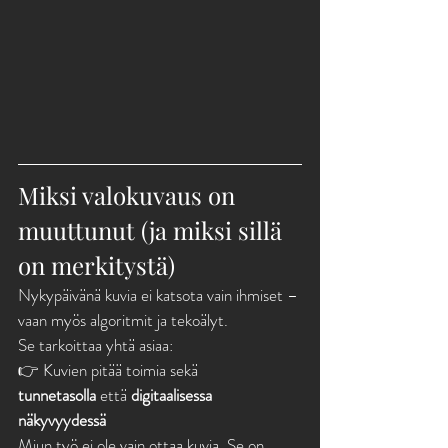
Miksi valokuvaus on 
muuttunut (ja miksi sillä 
on merkitystä)
Nykypäivänä kuvia ei katsota vain ihmiset – 
vaan myös algoritmit ja tekoälyt.
Se tarkoittaa yhtä asiaa:
👉 Kuvien pitää toimia sekä 
tunnetasolla
 että 
digitaalisessa 
näkyvyydessä
Miun työ ei ole vain ottaa kuvia. Se on 