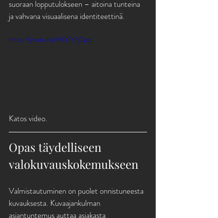
suoraan lopputulokseen – aitoina tunteina 
ja vahvana visuaalisena identiteettinä.
https://youtu.be/HhYIYFj2yzo
Katos video.
Opas täydelliseen 
valokuvauskokemukseen
Valmistautuminen on puolet onnistuneesta 
kuvauksesta. Kuvaajankulman 
asiantuntemus auttaa asiakasta 