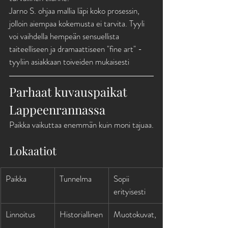
Jarno S. ohjaa mallia läpi koko prosessin, 
jolloin aiempaa kokemusta ei tarvita. Tyyli 
voi vaihdella hempeän sensuellista 
taiteelliseen ja dramaattiseen "fine art" -
tyyliin asiakkaan toiveiden mukaisesti
Parhaat kuvauspaikat 
Lappeenrannassa
Paikka vaikuttaa enemmän kuin moni tajuaa.
Lokaatiot
Paikka
Tunnelma
Sopii 
erityisesti
Linnoitus
Historiallinen
Muotokuvat,