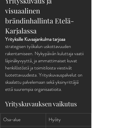
Yrityskuvaus ja 
visuaalinen 
brändinhallinta Etelä-
Karjalassa
Yrityksille Kuvaajankulma tarjoaa
strategisen työkalun uskottavuuden 
rakentamiseen. Nykypäivän kuluttaja vaatii 
läpinäkyvyyttä, ja ammattimaiset kuvat 
henkilöstöstä ja toimitiloista viestivät 
luotettavuudesta. Yrityskuvauspalvelut on 
skaalattu palvelemaan sekä yksinyrittäjiä 
että suurempia organisaatioita.
Yrityskuvauksen vaikutus
Osa-alue
Hyöty