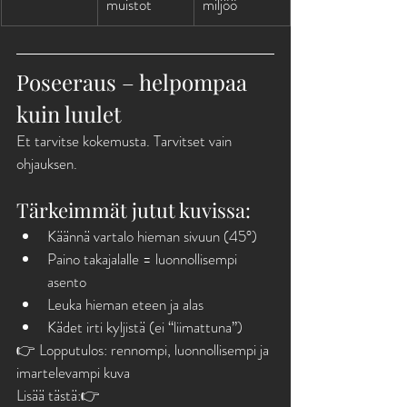
muistot
miljöö
Poseeraus – helpompaa 
kuin luulet
Et tarvitse kokemusta. Tarvitset vain 
ohjauksen.
Tärkeimmät jutut kuvissa:
Käännä vartalo hieman sivuun (45°)
Paino takajalalle = luonnollisempi 
asento
Leuka hieman eteen ja alas
Kädet irti kyljistä (ei “liimattuna”)
👉 Lopputulos: rennompi, luonnollisempi ja 
imartelevampi kuva
Lisää tästä:👉 