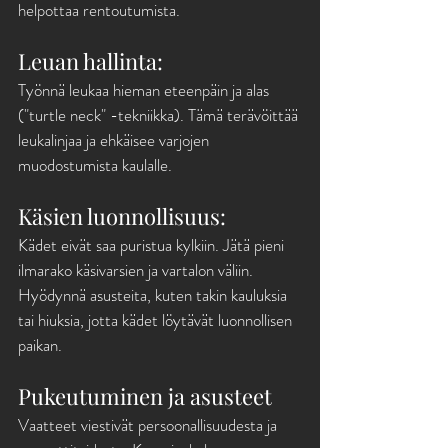
helpottaa rentoutumista.
Leuan hallinta: 
Työnnä leukaa hieman eteenpäin ja alas 
("turtle neck" -tekniikka). Tämä terävöittää 
leukalinjaa ja ehkäisee varjojen 
muodostumista kaulalle.
Käsien luonnollisuus: 
Kädet eivät saa puristua kylkiin. Jätä pieni 
ilmarako käsivarsien ja vartalon väliin. 
Hyödynnä asusteita, kuten takin kauluksia 
tai hiuksia, jotta kädet löytävät luonnollisen 
paikan.
Pukeutuminen ja asusteet
Vaatteet viestivät persoonallisuudesta ja 