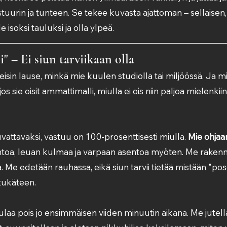
urin ja tunteen. Se tekee kuvasta ajattoman – sellaisen, 
le isoksi tauluksi ja olla ylpeä.
" – Ei siun tarviikaan olla
eisin lause, minkä mie kuulen studiolla tai miljöössä. Ja mi
jos sie oisit ammattimalli, miulla ei ois niin paljoa mielenkiin
vattavaksi, vastuu on 100-prosenttisesti miulla. 
Mie ohjaan
ntoa, leuan kulmaa ja varpaan asentoa myöten. Me rakenn
. Me edetään rauhassa, eikä siun tarvii tietää mistään "po
tukäteen.
sulaa pois jo ensimmäisen viiden minuutin aikana. Me jutell