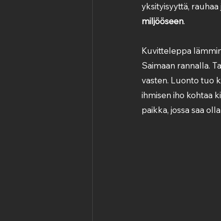
yksityisyyttä, rauhaa 
miljööseen
.
Kuvitteleppa lämmin k
Saimaan rannalla. Ta
vasten. Luonto tuo ku
ihmisen iho kohtaa k
paikka, jossa saa oll