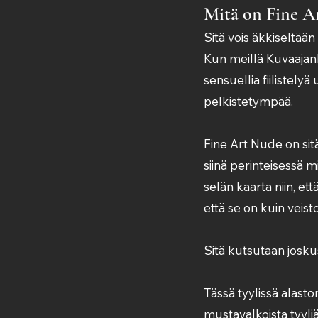
Mitä on Fine Ar
Sitä vois äkkiseltään
Kun meillä Kuvaajank
sensuellia fiilistelyä
pelkistetympää.
Fine Art Nude on sitä
siinä perinteisessä m
selän kaarta niin, ett
että se on kuin veisto
Sitä kutsutaan joskus
Tässä tyylissä alast
mustavalkoista tyyliä