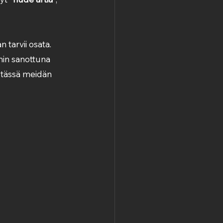
n tarvii osata. 
min sanottuna 
 tässä meidän 