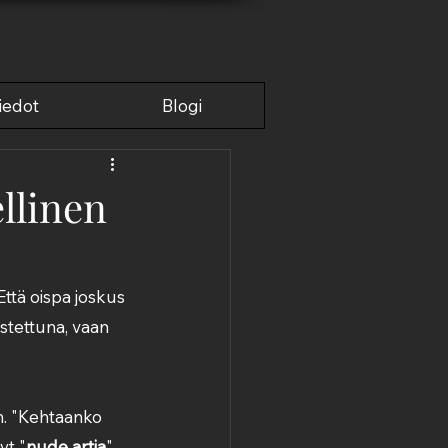
JANKULMA
iedot
Blogi
ellinen
ttä oispa joskus 
stettuna, vaan 
. "Kehtaanko 
yt "
nude artia
", 