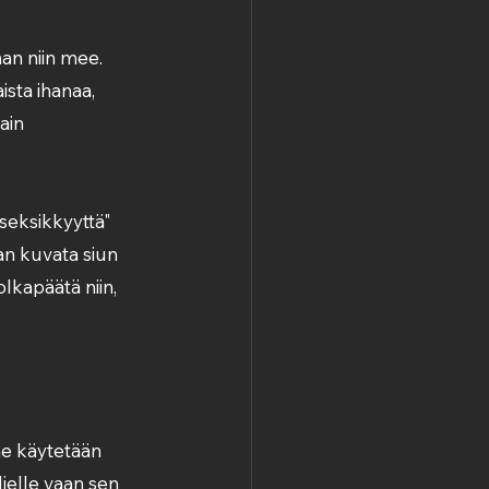
han niin mee. 
sta ihanaa, 
ain 
"seksikkyyttä" 
tan kuvata siun 
olkapäätä niin, 
me käytetään 
ljelle vaan sen 