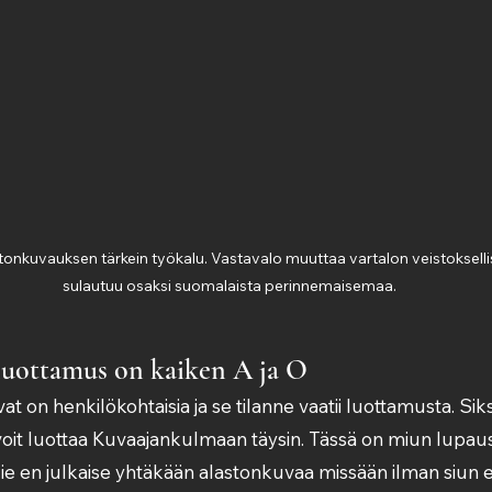
stonkuvauksen tärkein työkalu. Vastavalo muuttaa vartalon veistoksellisek
sulautuu osaksi suomalaista perinnemaisemaa.
 luottamus on kaiken A ja O
vat on henkilökohtaisia ja se tilanne vaatii luottamusta. Sik
 voit luottaa Kuvaajankulmaan täysin. Tässä on miun lupaus 
ie en julkaise yhtäkään alastonkuvaa missään ilman siun erill