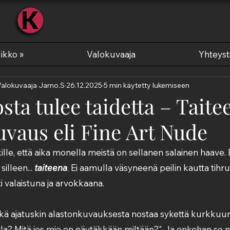
KUVAA
ikko »
Valokuvaaja
Yhteyst
Valokuvaaja Jarno.S
26.12.2025
5 min käytetty lukemiseen
ta tulee taidetta – Taite
uvaus eli Fine Art Nude
le, että aika monella meistä on sellanen salainen haave. E
illeen... 
taiteena
. Ei aamulla väsyneenä peilin kautta tihru
i valaistuna ja arvokkaana.
ä ajatuskin alastonkuvauksesta nostaa sykettä kurkkuun
a? Mitä jos mie en näytäkkään miltään?" Ja onkohan se n