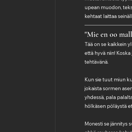
upean muodon, tekstu
kehtaat laittaa seinäl
"Mie en oo malli
Tää on se kaikkein yl
että hyvä niin! Koska 
tehtävänä.
Kun sie tuut miun ku
jokaista sormen ase
yhdessä, pala palalta
hölkäsen pöläystä e
Monesti se jännitys 