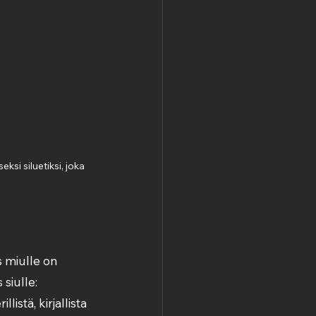
si siluetiksi, joka 
s miulle on 
siulle:
istä, kirjallista 