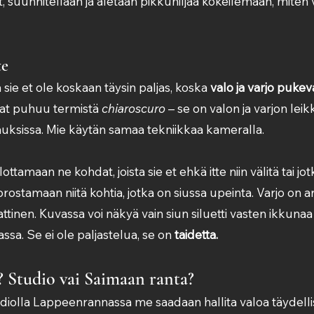
, suunnitellaan ja aletaan pikkuhiljaa kokeilemaan, miten 
te
ie et ole koskaan täysin paljas, koska 
valo ja varjo pukeva
aat puhuu termistä 
chiaroscuro
 – se on valon ja varjon leikk
auksissa. Mie käytän samaa tekniikkaa kameralla.
lottamaan ne kohdat, joista sie et ehkä itte niin välitä tai jo
korostamaan niitä kohtia, jotka on siussa upeinta. Varjo on a
ttinen. Kuvassa voi näkyä vain siun siluetti vasten ikkunaa
sa. Se ei ole paljastelua, se on 
taidetta.
 Studio vai Saimaan ranta?
olla Lappeenrannassa me saadaan hallita valoa täydellise