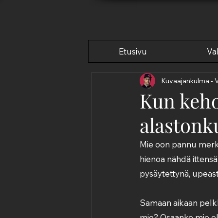
Etusivu
Val
Kuvaajankulma - 
Kun kehos
alastonk
Mie oon pannu merkil
hienoa nähdä ittensä s
pysäytettynä, upeast
Samaan aikaan pelkk
mie? Osaanko mie oll