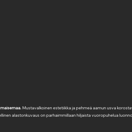
a maisemaa.
 Mustavalkoinen estetiikka ja pehmeä aamun usva korostav
eellinen alastonkuvaus on parhaimmillaan hiljaista vuoropuhelua luonnon 