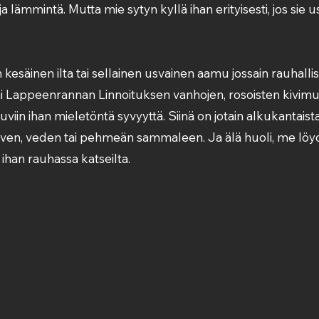
ja lämmintä. Mutta mie sytyn kyllä ihan erityisesti, jos sie 
esäinen ilta tai sellainen usvainen aamu jossain rauhallis
i Lappeenrannan Linnoituksen vanhojen, rosoisten kivimu
viin ihan mieletöntä syvyyttä. Siinä on jotain alkukantaista
iven, veden tai pehmeän sammaleen. Ja älä huoli, me löyd
a ihan rauhassa katseilta.