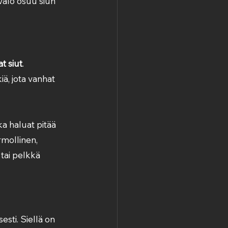
valo osuu siun 
t siut
. 
iä, jota vanhat 
tka haluat pitää 
rmollinen, 
 tai pelkkä 
sti. Siellä on 