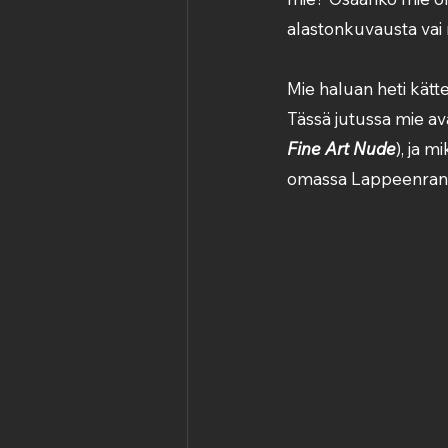
alastonkuvausta vai
Mie haluan heti kättel
Tässä jutussa mie ava
Fine Art Nude
), ja 
omassa Lappeenran