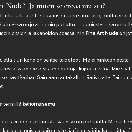
t Nude?  Ja miten se eroaa muista?
 luulla, että alastonkuvaus on aina sama asia, mutta ei se i
ulmassa on jo aiemmin puhuttu boudoirista, joka on sellai
 usein pitsien ja lakanoiden seassa, niin 
Fine Art Nude
 on jot
, että siun keho on se itse taideteos. Me ei niinkään etsitä 
ielessä, vaan me etsitään muotoja, linjoja ja valoa. Mie saa
ä se näyttää ihan Saimaan rantakallion ääriviivalta. Tai siun 
s.
 termillä 
kehomaisema
.
omuus ei oo paljastamista, vaan se on puhtautta. Monesti 
, koska se poistaa kaiken ylimääräisen värihälyn ja jättää jä