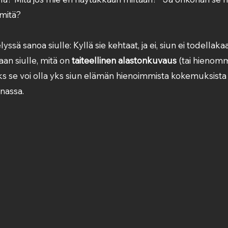
 mitä?
yssä sanoa siulle: Kyllä sie kehtaat, ja ei, siun ei todellakaa
an siulle, mitä on 
taiteellinen alastonkuvaus
 (tai hienom
miks se voi olla yks siun elämän hienoimmista kokemuksista
nassa.