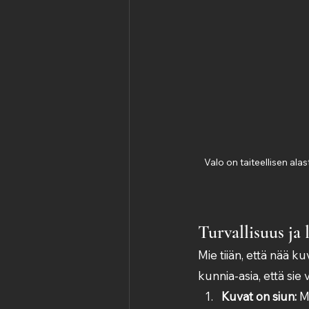
Valo on taiteellisen ala
Turvallisuus ja
Mie tiiän, että nää ku
kunnia-asia, että sie
Kuvat on siun:
 M