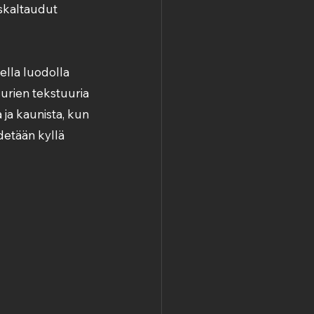
uskaltaudut 
ella luodolla 
urien tekstuuria 
 ja kaunista, kun 
etään kyllä 