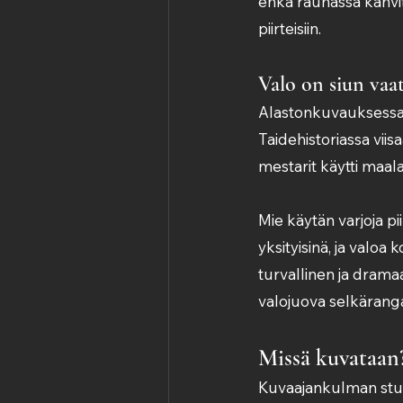
ehkä rauhassa kahvit
piirteisiin.
Valo on siun vaa
Alastonkuvauksessa s
Taidehistoriassa viis
mestarit käytti maal
Mie käytän varjoja pii
yksityisinä, ja valoa 
turvallinen ja dramaa
valojuova selkärangas
Missä kuvataan?
Kuvaajankulman studi